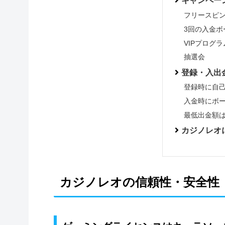
キャンペー
フリースピ
3回の入金ボ
VIPプログラ
抽選会
登録・入出
登録時に自
入金時にボ
最低出金額はAs
カジノレオ
カジノレオの信頼性・安全性