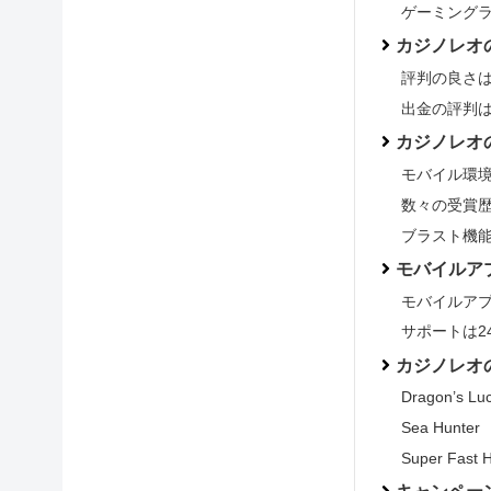
ゲーミング
カジノレオ
評判の良さ
出金の評判
カジノレオ
モバイル環
数々の受賞
ブラスト機
モバイルア
モバイルア
サポートは2
カジノレオ
Dragon’s Lu
Sea Hunter
Super Fast H