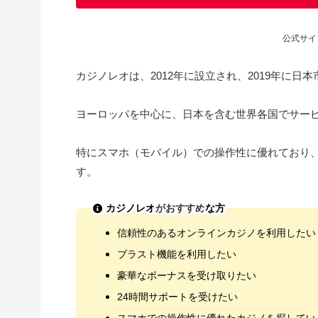
公式サイ
カジノレオは、2012年に設立され、2019年に
ヨーロッパを中心に、日本を含む世界各国でサー
特にスマホ（モバイル）での操作性に優れており
す。
カジノレオ
がおすすめ
な方
信頼性のあるオンラインカジノを利用したい
ブラスト機能を利用したい
豪華なボーナスを受け取りたい
24時間サポートを受けたい
スマホでの操作性に優れたカジノを探してい