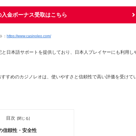
の入金ボーナス受取はこちら
ト：
https://www.casinoleo.com/
表記と日本語サポートを提供しており、日本人プレイヤーにも利用し
おすすめのカジノレオは、使いやすさと信頼性で高い評価を受けて
目次
の信頼性・安全性