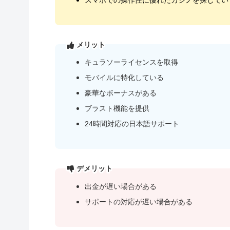
メリット
キュラソーライセンスを取得
モバイルに特化している
豪華なボーナスがある
ブラスト機能を提供
24時間対応の日本語サポート
デメリット
出金が遅い場合がある
サポートの対応が遅い場合がある