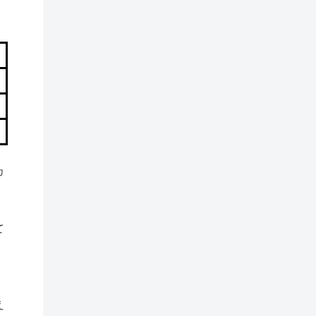
カ
て
え