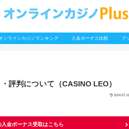
オンラインカジノランキング
入金ボーナス比較
ブ
評判について（CASINO LEO）
2024.07.2
の入金ボーナス受取はこちら