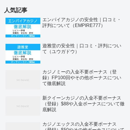
人気記事
エンパイアカジノの安全性｜口コミ・
評判について（EMPIRE777）
遊雅堂の安全性｜口コミ・評判につい
て（ユウガドウ）
カジノミーの入金不要ボーナス（登
録）FP100回やその他ボーナスについ
て徹底解説
新クイーンカジノの入金不要ボーナス
（登録）$88や入金ボーナスについて徹
底解説
カジノエックスの入金不要ボーナス
（登録）$50やその他ボーナスについて